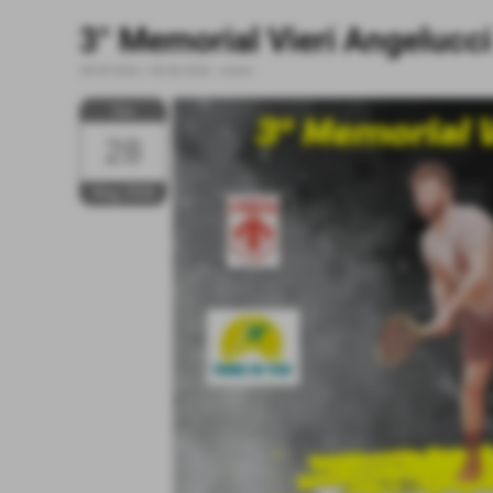
3° Memorial Vieri Angelucci
28-05-2026 / 06-06-2026
-
eventi
Gio
28
Mag 2026