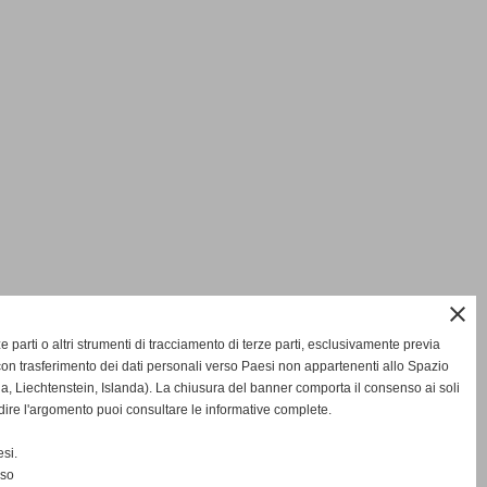
close
rze parti o altri strumenti di tracciamento di terze parti, esclusivamente previa
on trasferimento dei dati personali verso Paesi non appartenenti allo Spazio
Liechtenstein, Islanda). La chiusura del banner comporta il consenso ai soli
dire l'argomento puoi consultare le informative complete.
si.
nso