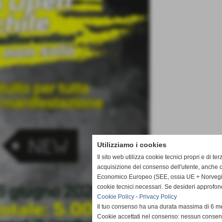
Utilizziamo i cookies
Il sito web utilizza cookie tecnici propri e di te
acquisizione del consenso dell'utente, anche c
Economico Europeo (SEE, ossia UE + Norvegia, 
cookie tecnici necessari. Se desideri approfon
Cookie Policy
-
Privacy Policy
Il tuo consenso ha una durata massima di 6 me
Cookie accettati nel consenso: nessun conse