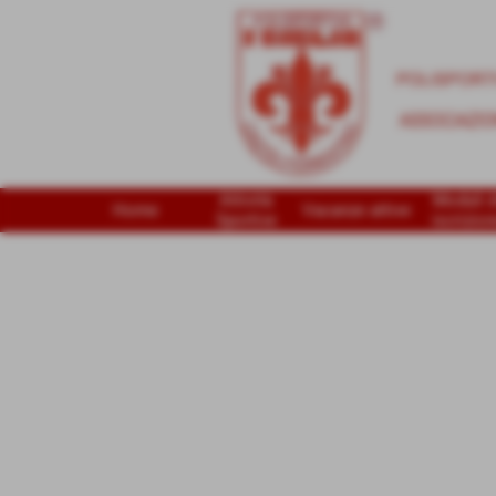
Attività
Moduli d
Home
Vacanze attive
Sportive
iscrizion