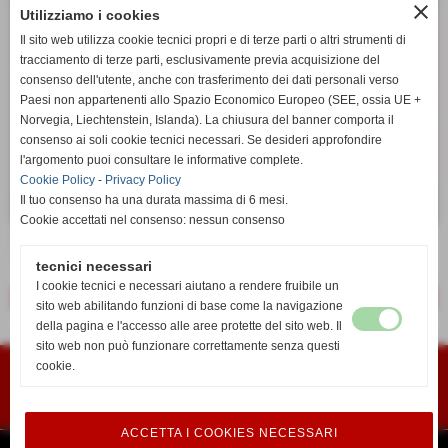
close
Utilizziamo i cookies
Il sito web utilizza cookie tecnici propri e di terze parti o altri strumenti di
tracciamento di terze parti, esclusivamente previa acquisizione del
consenso dell'utente, anche con trasferimento dei dati personali verso
Paesi non appartenenti allo Spazio Economico Europeo (SEE, ossia UE +
Norvegia, Liechtenstein, Islanda). La chiusura del banner comporta il
consenso ai soli cookie tecnici necessari. Se desideri approfondire
l'argomento puoi consultare le informative complete.
Cookie Policy
-
Privacy Policy
Il tuo consenso ha una durata massima di 6 mesi.
Cookie accettati nel consenso: nessun consenso
Per Iscrizioni entro il 4 Giugno chiamare Eva Cioni
3393819760
tecnici necessari
I cookie tecnici e necessari aiutano a rendere fruibile un
<< precedente
successivo >>
sito web abilitando funzioni di base come la navigazione
della pagina e l'accesso alle aree protette del sito web. Il
sito web non può funzionare correttamente senza questi
Polisportiva I´GIGLIO
Associazione Sportiva Dilettantistica
cookie.
Viale Roosevelt, 26
50051 Castelfiorentino FI
iscritta al Registro Regionale delle Associazion
di Promozione Sociale al n° 2676 del 14/09/2005
ACCETTA I COOKIES NECESSARI
Privacy Policy
-
Cookie Policy