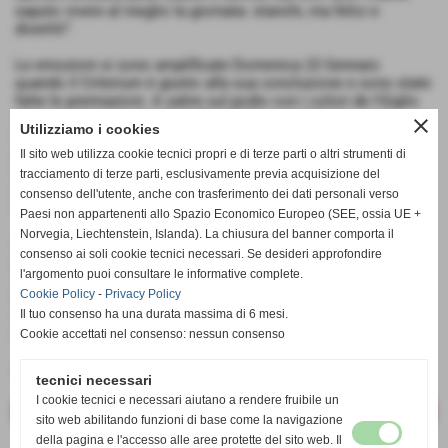
saputo vivere al meglio la giornata: stanchi, ma felici e
divertiti”.
Le emozioni si sono amplificate Domenica 22 Gennaio
quando il Criterium è giunto alla sua conclusione e sono state
fatte le premiazioni. A salire sul podio con i colori de I'Giglio
sono stati i seguenti atleti: Cini Clelia, cat. C femm., Lici
close
Utilizziamo i cookies
Ginevra, cat. B femm., Bondi Lucilla, cat. A femm. Sono stati
premiati anche Di Leo Brando e Mercuri Tommaso in cat. C
Il sito web utilizza cookie tecnici propri e di terze parti o altri strumenti di
masch., Scerrino Caterina, Masuzzo Cloe e Sparacino Giuditta
tracciamento di terze parti, esclusivamente previa acquisizione del
in cat. C femm., Malquori Edoardo in cat. A masch., Fiaschi
consenso dell'utente, anche con trasferimento dei dati personali verso
Giulia, Mugnai Melissa e Bucalossi Chiara in cat. A femm.
Paesi non appartenenti allo Spazio Economico Europeo (SEE, ossia UE +
Norvegia, Liechtenstein, Islanda). La chiusura del banner comporta il
I bimbi, esultanti e felici, subito dopo la cerimonia di
consenso ai soli cookie tecnici necessari. Se desideri approfondire
premiazione hanno potuto godere del generoso rinfresco
l'argomento puoi consultare le informative complete.
allestito dall'Uisp. Visto il successo ottenuto, gli organizzatori
Cookie Policy
-
Privacy Policy
hanno già avanzato la proposta di dar vita ad un Criterium
Il tuo consenso ha una durata massima di 6 mesi.
estivo (riservato alle categorie Esordienti) da svolgersi negli
impianti di Atletica Leggera.
Cookie accettati nel consenso: nessun consenso
Fonte:
Addetto stampa
tecnici necessari
I cookie tecnici e necessari aiutano a rendere fruibile un
<< precedente
successivo >>
sito web abilitando funzioni di base come la navigazione
della pagina e l'accesso alle aree protette del sito web. Il