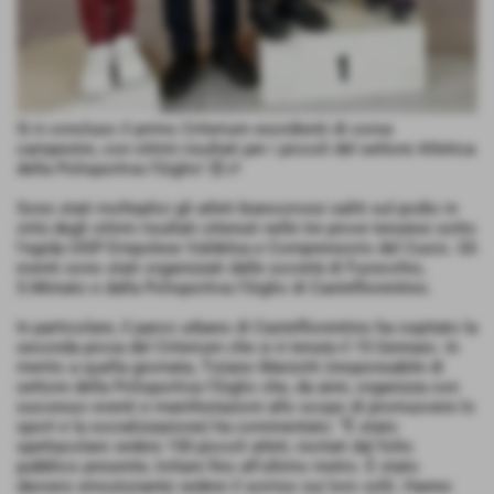
Si è concluso il primo Criterium esordienti di corsa
campestre, con ottimi risultati per i piccoli del settore Atletica
della Polisportiva I'Giglio! 😍🎉
Sono stati molteplici gli atleti biancorossi saliti sul podio in
virtù degli ottimi risultati ottenuti nelle tre prove tenutesi sotto
l'egida UISP Empolese Valdelsa e Comprensorio del Cuoio. Gli
eventi sono stati organizzati dalle società di Fucecchio,
S.Miniato e dalla Polisportiva I'Giglio di Castelfiorentino.
In particolare, il parco urbano di Castelfiorentino ha ospitato la
seconda prova del Criterium che si è tenuta il 15 Gennaio. In
merito a quella giornata, Tiziano Marzotti (responsabile di
settore della Polisportiva I'Giglio che, da anni, organizza con
successo eventi e manifestazioni allo scopo di promuovere lo
sport e la socializzazione) ha commentato: “È stato
spettacolare vedere 150 piccoli atleti, incitati dal folto
pubblico presente, lottare fino all'ultimo metro. È stato
davvero emozionante vedere il sorriso sui loro volti. Hanno