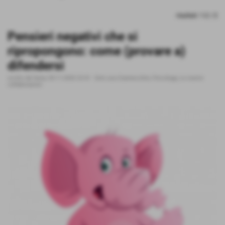
risultati: 1-2 / 2
Pensieri negativi che si
ripropongono: come (provare a)
difendersi
scritto da fanny
30-11-2020 23:41
-
Dott.ssa Giannecchini, Psicologa
,
Le nostre
collaborazioni