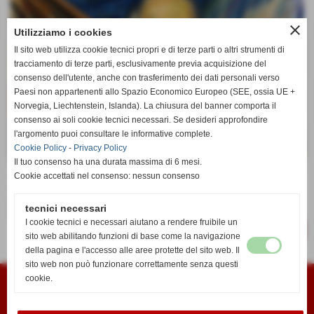
close
Utilizziamo i cookies
Il sito web utilizza cookie tecnici propri e di terze parti o altri strumenti di
tracciamento di terze parti, esclusivamente previa acquisizione del
consenso dell'utente, anche con trasferimento dei dati personali verso
Paesi non appartenenti allo Spazio Economico Europeo (SEE, ossia UE +
Norvegia, Liechtenstein, Islanda). La chiusura del banner comporta il
consenso ai soli cookie tecnici necessari. Se desideri approfondire
l'argomento puoi consultare le informative complete.
Cookie Policy
-
Privacy Policy
Il tuo consenso ha una durata massima di 6 mesi.
L’ansia. Quante volte ne abbiamo sentito parlare? Quante volte
abbiamo provato tale emozione sulla nostra pelle? L’ansia è
Cookie accettati nel consenso: nessun consenso
un’emozione che comporta l’attivazione del nostro organismo
e che sorge in risposta ad una minaccia indefinita, probabile.
tecnici necessari
Ciò che la differenzia dalla paura è proprio questo...
I cookie tecnici e necessari aiutano a rendere fruibile un
CONTINUA
sito web abilitando funzioni di base come la navigazione
della pagina e l'accesso alle aree protette del sito web. Il
sito web non può funzionare correttamente senza questi
Polisportiva I´GIGLIO
Associazione Sportiva Dilettantistica
cookie.
Viale Roosevelt, 26
50051 Castelfiorentino FI
iscritta al Registro Regionale delle Associazion
di Promozione Sociale al n° 2676 del 14/09/2005