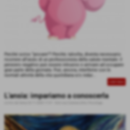
Perché scrivo “provare”? Perché, talvolta, diventa necessario
ricorrere all'aiuto di un professionista della salute mentale: il
pensiero negativo può essere intrusivo e arrivare ad occupare
gran parte della giornata. Può, ancora, interferire con le
normali attività della vita quotidiana e/o indur...
CONTINUA
L'ansia: impariamo a conoscerla
scritto da fanny
02-11-2020 17:07
-
Dott.ssa Giannecchini, Psicologa